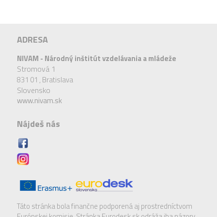
ADRESA
NIVAM - Národný inštitút vzdelávania a mládeže
Stromová 1
831 01 ,
Bratislava
Slovensko
www.nivam.sk
Nájdeš nás
Táto stránka bola finančne podporená aj prostredníctvom
Európskej komisie. Stránka Eurodesk.sk odráža iba názory