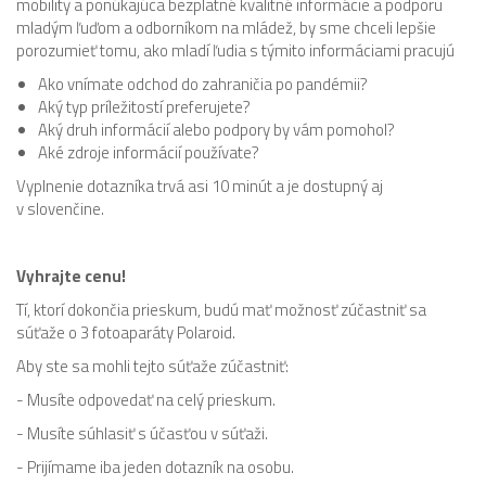
mobility a ponúkajúca bezplatné kvalitné informácie a podporu
mladým ľuďom a odborníkom na mládež, by sme chceli lepšie
porozumieť tomu, ako mladí ľudia s týmito informáciami pracujú
Ako vnímate odchod do zahraničia po pandémii?
Aký typ príležitostí preferujete?
Aký druh informácií alebo podpory by vám pomohol?
Aké zdroje informácií používate?
Vyplnenie dotazníka trvá asi 10 minút a je dostupný aj
v slovenčine.
Vyhrajte cenu!
Tí, ktorí dokončia prieskum, budú mať možnosť zúčastniť sa
súťaže o 3 fotoaparáty Polaroid.
Aby ste sa mohli tejto súťaže zúčastniť:
- Musíte odpovedať na celý prieskum.
- Musíte súhlasiť s účasťou v súťaži.
- Prijímame iba jeden dotazník na osobu.