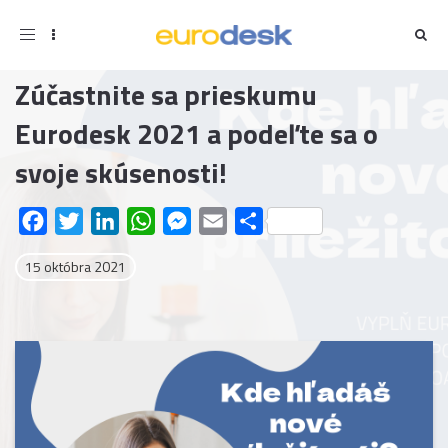
Toggle
navigation
Zúčastnite sa prieskumu
Eurodesk 2021 a podeľte sa o
svoje skúsenosti!
Facebook
Twitter
LinkedIn
WhatsApp
Messenger
Email
Share
15 októbra 2021