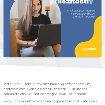
Máte 13 až 35 rokov? Povedzte nám svoj názor na štúdium,
dobrovoľníctvo, školenia a prácu v zahraničí. Či už ste boli v
zahraničí alebo nie - radi by sme počuli vašu skúsenosť!
Ako európska sieť zameraná na podporu príležitostí vzdelávacej