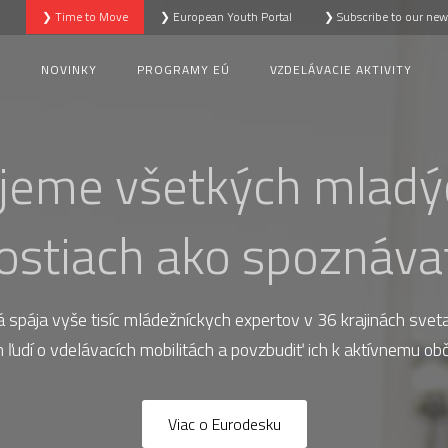
❯ Time to Move
❯ European Youth Portal
❯ Subscribe to our news
S
NOVINKY
PROGRAMY EÚ
VZDELÁVACIE AKTIVITY
jeme všetkých mladýc
stiach ako spoznávať
á spája vyše tisíc mládežníckych expertov v 36 krajinách svet
 ľudí o vdelávacích mobilitách a povzbudiť ich k aktívnemu obč
Viac o Eurodesku