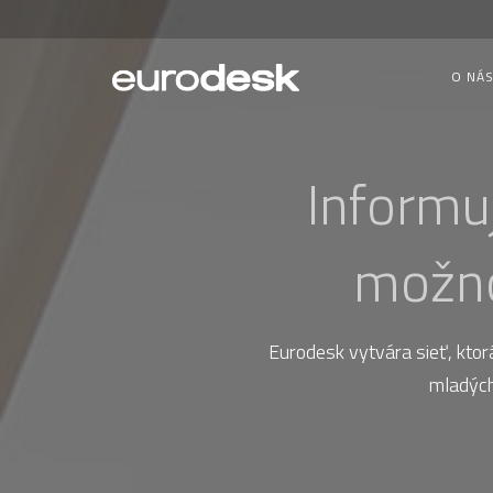
O NÁ
Informu
možno
Eurodesk vytvára sieť, ktor
mladých