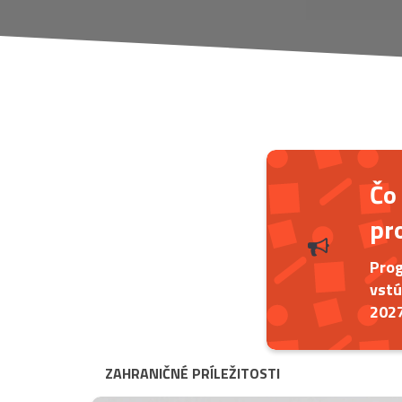
Čo
pr
Prog
vstú
202
ZAHRANIČNÉ PRÍLEŽITOSTI