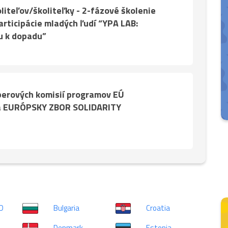
liteľov/školiteľky - 2-fázové školenie
articipácie mladých ľudí “YPA LAB:
u k dopadu”
berových komisií programov EÚ
 EURÓPSKY ZBOR SOLIDARITY
D
Bulgaria
Croatia
Denmark
Estonia