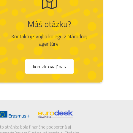
Máš otázku?
Kontaktuj svojho kolegu z Národnej
agentúry
kontaktovať nás
to stránka bola finančne podporená aj