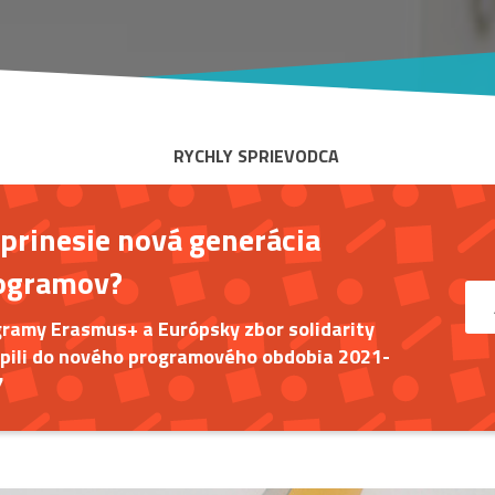
RYCHLY SPRIEVODCA
 prinesie nová generácia
ogramov?
ramy Erasmus+ a Európsky zbor solidarity
pili do nového programového obdobia 2021-
7