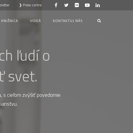
letter
❯ Press centre
KNIŽNICA
VIDEÁ
KONTAKTUJ NÁS
h ľudí o
 svet.
a, s cieľom zvýšiť povedomie
ianstvu.