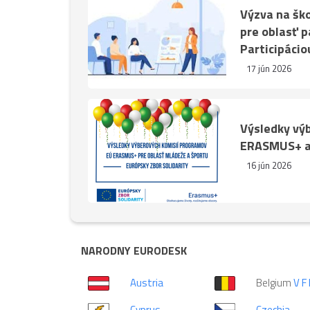
Výzva na ško
pre oblasť p
Participácio
17 jún 2026
Výsledky vý
ERASMUS+ a
16 jún 2026
NARODNY EURODESK
Austria
Belgium
V
F
Cyprus
Czechia