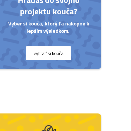
projektu kouča?
Vyber si kouča, ktorý ťa nakopne k
lepším výsledkom.
vybrať si kouča