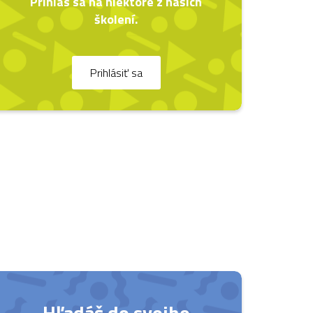
Prihlás sa na niektoré z našich
školení.
Prihlásiť sa
Hľadáš do svojho