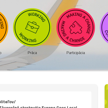
Participácia
o
Práca
liteľov/
„Záverečné stretnutie Europe Goes Local