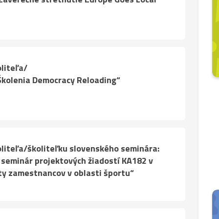
liteľa/
„Školenia Democracy Reloading“
liteľa/školiteľku slovenského seminára:
 seminár projektových žiadostí KA182 v
ty zamestnancov v oblasti športu“