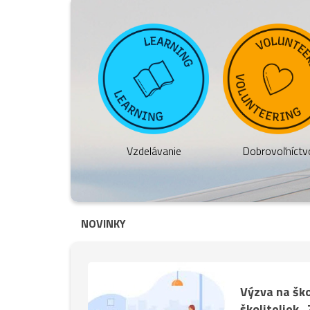
Vzdelávanie
Dobrovoľníctv
NOVINKY
Výzva na ško
školiteliek 