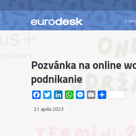
O NÁ
Pozvánka na online w
podnikanie
Facebook
Twitter
LinkedIn
WhatsApp
Messenger
Email
Share
21 apríla 2023