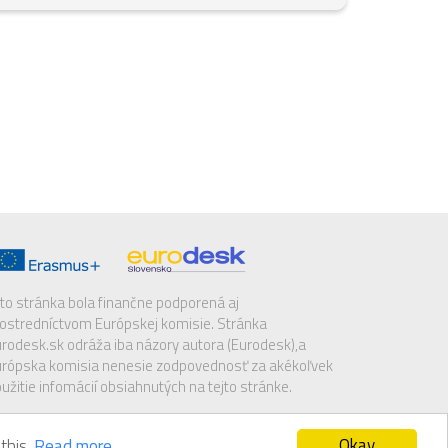
to stránka bola finančne podporená aj
ostredníctvom Európskej komisie. Stránka
rodesk.sk odráža iba názory autora (Eurodesk),a
rópska komisia nenesie zodpovednosť za akékoľvek
užitie infomácií obsiahnutých na tejto stránke.
Okay
this.
Read more.