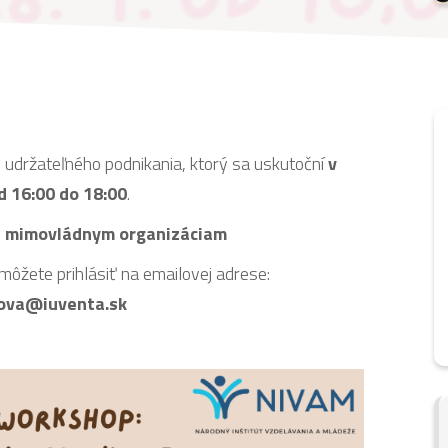
udržateľného podnikania, ktorý sa uskutoční
v
d 16:00 do 18:00
.
ý
mimovládnym organizáciam
ôžete prihlásiť na emailovej adrese:
ova@iuventa.sk