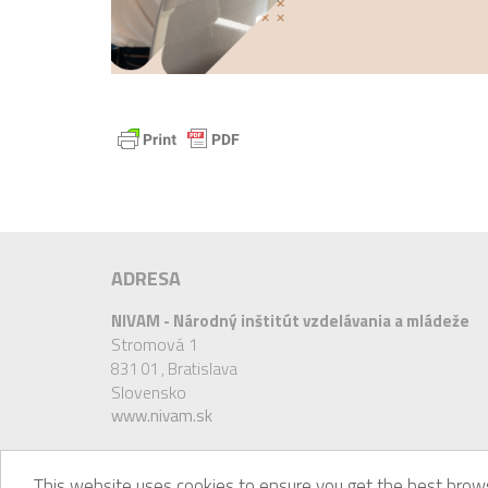
ADRESA
NIVAM - Národný inštitút vzdelávania a mládeže
Stromová 1
831 01 ,
Bratislava
Slovensko
www.nivam.sk
This website uses cookies to ensure you get the best brows