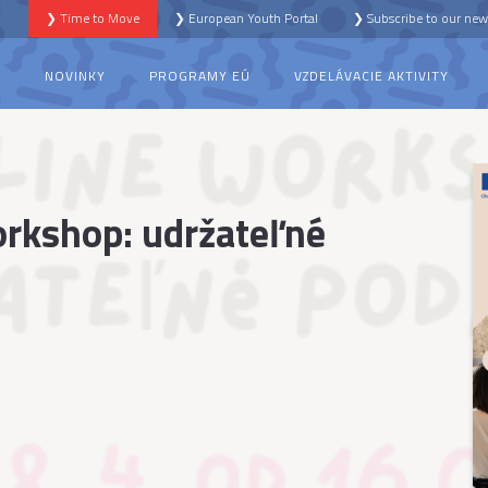
❯ Time to Move
❯ European Youth Portal
❯ Subscribe to our news
S
NOVINKY
PROGRAMY EÚ
VZDELÁVACIE AKTIVITY
orkshop: udržateľné