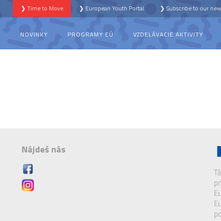
❯ Time to Move
❯ European Youth Portal
❯ Subscribe to our news
S
NOVINKY
PROGRAMY EÚ
VZDELÁVACIE AKTIVITY
Nájdeš nás
Tá
pr
Eu
Eu
po