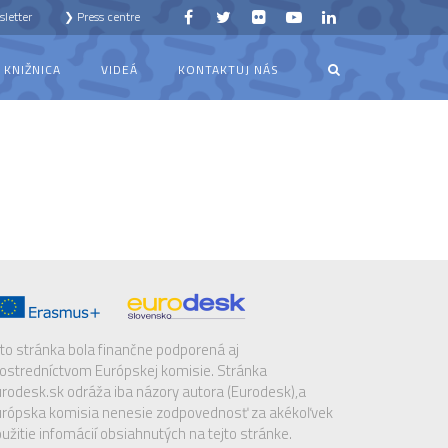
letter
❯ Press centre
KNIŽNICA
VIDEÁ
KONTAKTUJ NÁS
to stránka bola finančne podporená aj
ostredníctvom Európskej komisie. Stránka
rodesk.sk odráža iba názory autora (Eurodesk),a
rópska komisia nenesie zodpovednosť za akékoľvek
užitie infomácií obsiahnutých na tejto stránke.