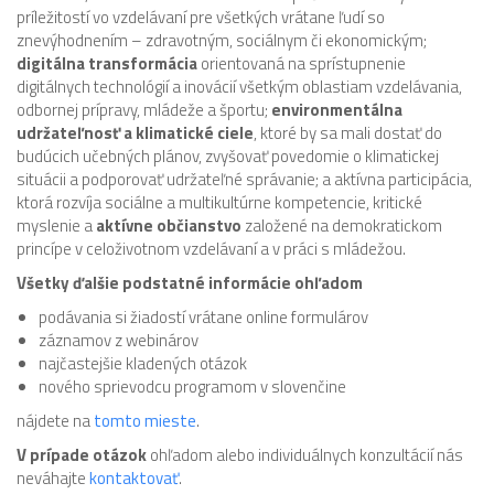
príležitostí vo vzdelávaní pre všetkých vrátane ľudí so
znevýhodnením – zdravotným, sociálnym či ekonomickým;
digitálna transformácia
orientovaná na sprístupnenie
digitálnych technológií a inovácií všetkým oblastiam vzdelávania,
odbornej prípravy, mládeže a športu;
environmentálna
udržateľnosť a klimatické ciele
, ktoré by sa mali dostať do
budúcich učebných plánov, zvyšovať povedomie o klimatickej
situácii a podporovať udržateľné správanie; a aktívna participácia,
ktorá rozvíja sociálne a multikultúrne kompetencie, kritické
myslenie a
aktívne občianstvo
založené na demokratickom
princípe v celoživotnom vzdelávaní a v práci s mládežou.
Všetky ďalšie podstatné informácie ohľadom
podávania si žiadostí vrátane online formulárov
záznamov z webinárov
najčastejšie kladených otázok
nového sprievodcu programom v slovenčine
nájdete na
tomto mieste
.
V prípade otázok
ohľadom alebo individuálnych konzultácií nás
neváhajte
kontaktovať
.