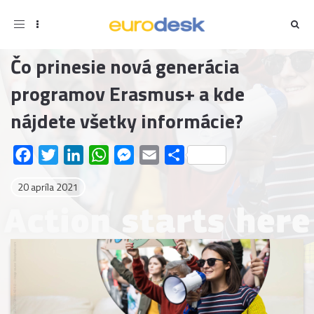
Toggle
navigation
Čo prinesie nová generácia
programov Erasmus+ a kde
nájdete všetky informácie?
Facebook
Twitter
LinkedIn
WhatsApp
Messenger
Email
Share
20 apríla 2021