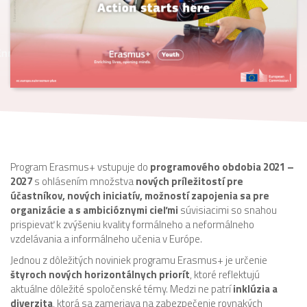
Program Erasmus+ vstupuje do
programového obdobia 2021 –
2027
s ohlásením množstva
nových príležitostí pre
účastníkov, nových iniciatív, možností zapojenia sa pre
organizácie a s ambicióznymi cieľmi
súvisiacimi so snahou
prispievať k zvýšeniu kvality formálneho a neformálneho
vzdelávania a informálneho učenia v Európe.
Jednou z dôležitých noviniek programu Erasmus+ je určenie
štyroch nových horizontálnych priorít
, ktoré reflektujú
aktuálne dôležité spoločenské témy. Medzi ne patrí
inklúzia a
diverzita
, ktorá sa zameriava na zabezpečenie rovnakých