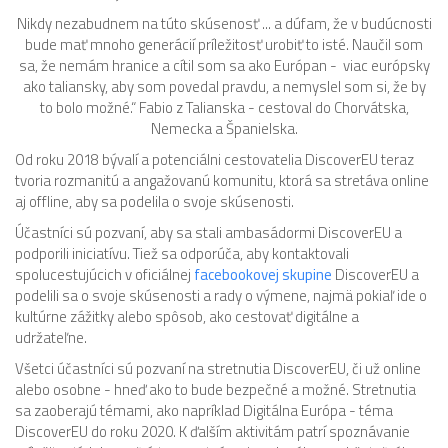
Nikdy nezabudnem na túto skúsenosť ... a dúfam, že v budúcnosti
bude mať mnoho generácií príležitosť urobiť to isté. Naučil som
sa, že nemám hranice a cítil som sa ako Európan - viac európsky
ako taliansky, aby som povedal pravdu, a nemyslel som si, že by
to bolo možné.“ Fabio z Talianska - cestoval do Chorvátska,
Nemecka a Španielska.
Od roku 2018 bývalí a potenciálni cestovatelia DiscoverEU teraz
tvoria rozmanitú a angažovanú komunitu, ktorá sa stretáva online
aj offline, aby sa podelila o svoje skúsenosti.
Účastníci sú pozvaní, aby sa stali ambasádormi DiscoverEU a
podporili iniciatívu. Tiež sa odporúča, aby kontaktovali
spolucestujúcich v oficiálnej
facebookovej skupine
DiscoverEU a
podelili sa o svoje skúsenosti a rady o výmene, najmä pokiaľ ide o
kultúrne zážitky alebo spôsob, ako cestovať digitálne a
udržateľne.
Všetci účastníci sú pozvaní na stretnutia DiscoverEU, či už online
alebo osobne - hneď ako to bude bezpečné a možné. Stretnutia
sa zaoberajú témami, ako napríklad Digitálna Európa - téma
DiscoverEU do roku 2020. K ďalším aktivitám patrí spoznávanie