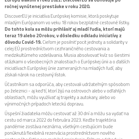
ročnej vynútenej prestávke v roku 2020.
DiscoverEU je iniciatíva Európskej komisie, ktorá poskytuje
mladým Európanom vo veku 18 rokov bezplatné cestovné lístky.
Do tohto kola sa môžu prihlásiť aj mladí ľudia, ktorí majú
teraz 19 alebo 20 rokov, v dôsledku odkladu iniciatívy z
dôvodu Covid-19.
Cieľom je posilniť pocit jednoty a solidarity v
celej EÚ prostredníctvom cezhraničného cestovania a
medzikultúrneho vzdelávania. Musia absolvovať kvíz so šiestimi
otázkami o všeobecných znalostiach o Európskej únii a o ďalších
iniciatívach Európskej únie zameraných na mladých ľudí, aby
získali nárok na cestovný lístok.
Účastníkom sa odporúča, aby cestovali udržateľným spôsobom
po železnici - aj keď tí, ktorí žijú na ostrovoch alebo v odľahlých
oblastiach, môžu využívať aj trajekty a autokary, alebo vo
výnimočných prípadoch leteckú dopravu.
Úspešní žiadatelia môžu cestovať až 30 dní a môžu sa vydať na
cestu od marca 2022 do februára 2023. Keďže trajektória
pandémie zostáva neznáma, všetkým cestujúcim bude
ponúknutá flexibilná rezervácia prostredníctvom nového