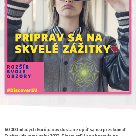
60 000 mladých Európanov dostane opäť šancu preskúmať
Európu vlakom v roku 2022. DiscoverEU sa obnovuje po