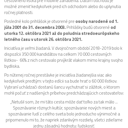
cestovného lístka pre mobilné zariadenia. Dátum odchodu je
možné zmeniť kedykoľvek pred ich odchodom alebo do uplynutia
ročnej platnosti.
Posledné kolo prihlášok je otvorené pre
osoby narodené od 1.
júla 2001 do 31. decembra 2003.
Prihlášky budú otvorené
od
utorka 12. októbra 2021 až do poludnia stredoeurópskeho
letného času v utorok 26. októbra 2021.
Iniciatíva je veľmi žiadaná. V dvojročnom období 2018-2019 bolo k
dispozícii 350 000 kandidátov na celkom 70 000 cestovných
lístkov- 66% z nich cestovalo prvýkrát vlakom mimo krajiny svojho
bydliska.
Po nútenej ročnej prestávke je iniciatíva žiadanejšia viac ako
kedykoľvek predtým: v tejto edícii sa bude hrať o 60 000 lístkov.
Vybraní uchádzači dostanú šancu vychutnať si zážitok, o ktorom
mohli počuť z nadšených príbehov predchádzajúcich cestovateľov:
„Netušil som, že mi táto cesta môže dať toľko za tak málo ...
Spoznávanie rôznych kultúr, spoznávanie nových miest a
spoznávanie ľudí z celého sveta bolo jednoducho výnimočné a
pripomenulo mi to, že napriek zdanlivým rozdiely, všetci zdieľame
jednu zásadnú hodnotu: ľudskosť.