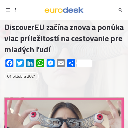
Toggle
navigation
DiscoverEU začína znova a ponúka
viac príležitostí na cestovanie pre
mladých ľudí
Facebook
Twitter
LinkedIn
WhatsApp
Messenger
Email
Share
01 októbra 2021