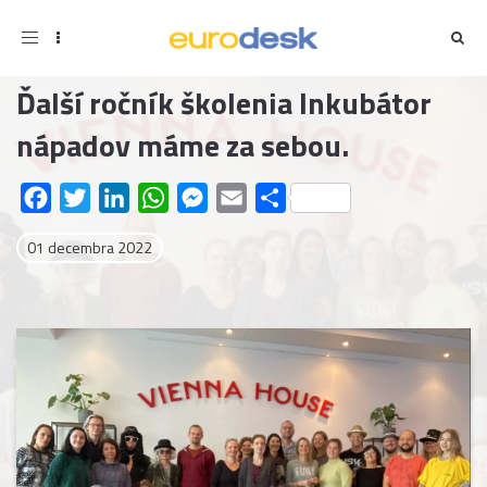
Toggle
navigation
Ďalší ročník školenia Inkubátor
nápadov máme za sebou.
Facebook
Twitter
LinkedIn
WhatsApp
Messenger
Email
Share
01 decembra 2022