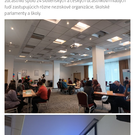
zúčastnilo spolu 24 slovenských a českých účastníkov/mladých
ľudí zastupujúcich rôzne neziskové organizácie, školské
parlamenty a školy.