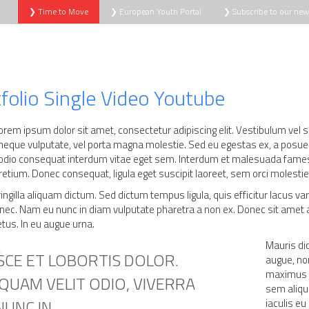
❯ Time to Move
❯ European Youth Portal
❯ Subscribe to our news
S
NOVINKY
PROGRAMY EÚ
VZDELÁVACIE AKTIVITY
folio Single Video Youtube
orem ipsum dolor sit amet, consectetur adipiscing elit. Vestibulum vel s
neque vulputate, vel porta magna molestie. Sed eu egestas ex, a posuere
odio consequat interdum vitae eget sem. Interdum et malesuada fames a
pretium. Donec consequat, ligula eget suscipit laoreet, sem orci molesti
ingilla aliquam dictum. Sed dictum tempus ligula, quis efficitur lacus vari
r nec. Nam eu nunc in diam vulputate pharetra a non ex. Donec sit amet ar
us. In eu augue urna.
Mauris dic
SCE ET LOBORTIS DOLOR.
augue, no
maximus m
IQUAM VELIT ODIO, VIVERRA
sem aliqu
NUNC IN.
iaculis eu