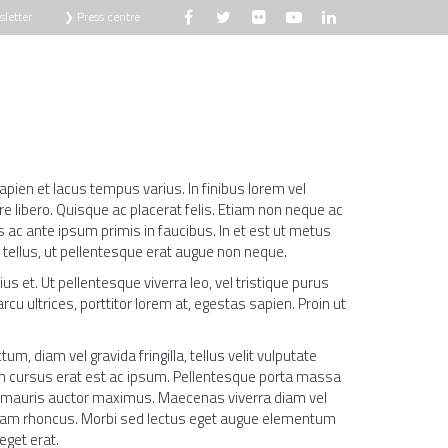
letter
❯ Press centre
KNIŽNICA
VIDEÁ
KONTAKTUJ NÁS
apien et lacus tempus varius. In finibus lorem vel
 libero. Quisque ac placerat felis. Etiam non neque ac
c ante ipsum primis in faucibus. In et est ut metus
e tellus, ut pellentesque erat augue non neque.
us et. Ut pellentesque viverra leo, vel tristique purus
cu ultrices, porttitor lorem at, egestas sapien. Proin ut
tum, diam vel gravida fringilla, tellus velit vulputate
n cursus erat est ac ipsum. Pellentesque porta massa
auris auctor maximus. Maecenas viverra diam vel
am rhoncus. Morbi sed lectus eget augue elementum
 eget erat.