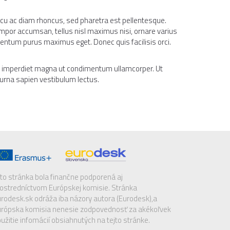
arcu ac diam rhoncus, sed pharetra est pellentesque.
mpor accumsan, tellus nisl maximus nisi, ornare varius
entum purus maximus eget. Donec quis facilisis orci.
is imperdiet magna ut condimentum ullamcorper. Ut
 urna sapien vestibulum lectus.
to stránka bola finančne podporená aj
ostredníctvom Európskej komisie. Stránka
rodesk.sk odráža iba názory autora (Eurodesk),a
rópska komisia nenesie zodpovednosť za akékoľvek
užitie infomácií obsiahnutých na tejto stránke.