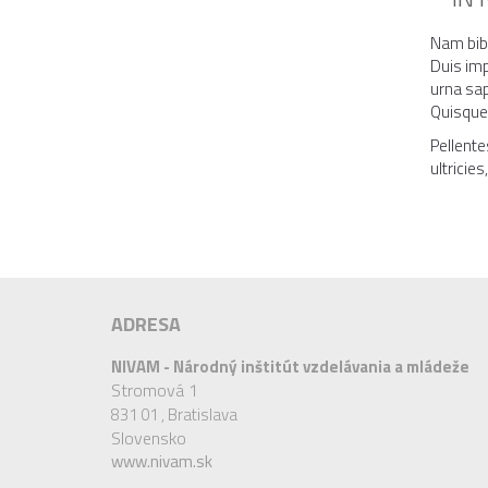
Nam bibe
Duis imp
urna sap
Quisque 
Pellente
ultricie
ADRESA
NIVAM - Národný inštitút vzdelávania a mládeže
Stromová 1
831 01 ,
Bratislava
Slovensko
www.nivam.sk