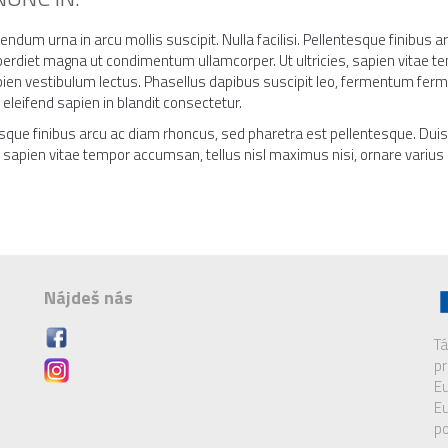
ndum urna in arcu mollis suscipit. Nulla facilisi. Pellentesque finibus 
erdiet magna ut condimentum ullamcorper. Ut ultricies, sapien vitae te
ien vestibulum lectus. Phasellus dapibus suscipit leo, fermentum ferm
eleifend sapien in blandit consectetur.
sque finibus arcu ac diam rhoncus, sed pharetra est pellentesque. Du
s, sapien vitae tempor accumsan, tellus nisl maximus nisi, ornare varius
Nájdeš nás
Tá
pr
Eu
Eu
po