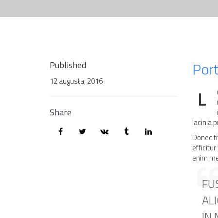
O NÁ
Port
Published
12 augusta, 2016
L
Share
lacinia 
Donec fr
efficitu
enim met
FU
AL
IN 