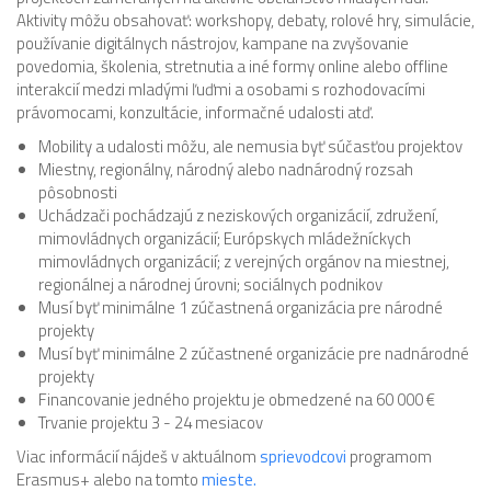
Aktivity môžu obsahovať: workshopy, debaty, rolové hry, simulácie,
používanie digitálnych nástrojov, kampane na zvyšovanie
povedomia, školenia, stretnutia a iné formy online alebo offline
interakcií medzi mladými ľuďmi a osobami s rozhodovacími
právomocami, konzultácie, informačné udalosti atď.
Mobility a udalosti môžu, ale nemusia byť súčasťou projektov
Miestny, regionálny, národný alebo nadnárodný rozsah
pôsobnosti
Uchádzači pochádzajú z neziskových organizácií, združení,
mimovládnych organizácií; Európskych mládežníckych
mimovládnych organizácií; z verejných orgánov na miestnej,
regionálnej a národnej úrovni; sociálnych podnikov
Musí byť minimálne 1 zúčastnená organizácia pre národné
projekty
Musí byť minimálne 2 zúčastnené organizácie pre nadnárodné
projekty
Financovanie jedného projektu je obmedzené na 60 000 €
Trvanie projektu 3 - 24 mesiacov
Viac informácií nájdeš v aktuálnom
sprievodcovi
programom
Erasmus+ alebo na tomto
mieste.