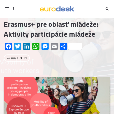
Toggle
navigation
Erasmus+ pre oblasť mládeže:
Aktivity participácie mládeže
Facebook
Twitter
LinkedIn
WhatsApp
Messenger
Email
Share
24 mája 2021