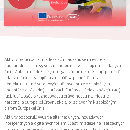
Aktivity participácie mládeže sú mládežnícke miestne a
nadnárodné iniciatívy vedené neformálnymi skupinami mladých
ľudí a / alebo mládežníckymi organizáciami, ktoré majú pomôcť
mladým ľuďom zapojiť sa a naučiť sa podieľať sa na
demokratickom živote, zvyšovať povedomie o spoločných
hodnotách a základných právach Európskej únie a spájať mladých
ľudí. ľudí a osôb s rozhodovacou právomocou na miestnej,
národnej a európskej úrovni, ako aj prispievaním k spoločným
cieľom Európskej únie.
Aktivity podporujú využitie alternatívnych, inovatívnych,
inteligentných a digitálnych foriem účasti mládeže na realizačných
projektoch zameraných na aktívne občianstvo mladých ľudí.