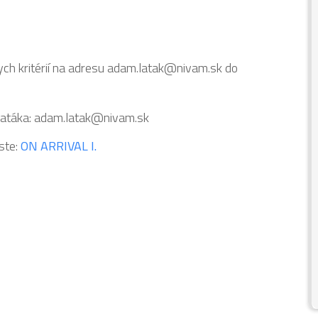
ych kritérií na adresu adam.latak@nivam.sk do
 Latáka: adam.latak@nivam.sk
ste:
ON ARRIVAL I.