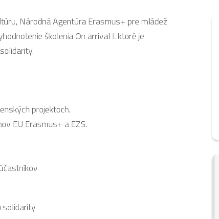
ultúru, Národná Agentúra Erasmus+ pre mládež
yhodnotenie školenia On arrival I. ktoré je
olidarity.
enských projektoch.
mov EU Erasmus+ a EZS.
 účastníkov
solidarity