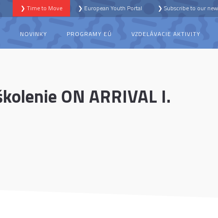
❯ Time to Move
❯ European Youth Portal
❯ Subscribe to our news
S
NOVINKY
PROGRAMY EÚ
VZDELÁVACIE AKTIVITY
 školenie ON ARRIVAL I.