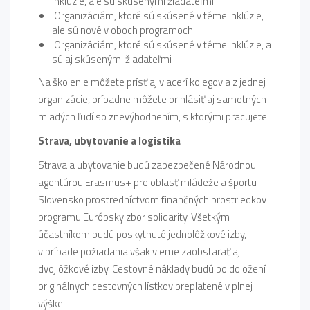
inklúzie, ale sú skúsenými žiadateľmi
Organizáciám, ktoré sú skúsené v téme inklúzie,
ale sú nové v oboch programoch
Organizáciám, ktoré sú skúsené v téme inklúzie, a
sú aj skúsenými žiadateľmi
Na školenie môžete prísť aj viacerí kolegovia z jednej
organizácie, prípadne môžete prihlásiť aj samotných
mladých ľudí so znevýhodnením, s ktorými pracujete.
Strava, ubytovanie a logistika
Strava a ubytovanie budú zabezpečené Národnou
agentúrou Erasmus+ pre oblasť mládeže a športu
Slovensko prostredníctvom finančných prostriedkov
programu Európsky zbor solidarity. Všetkým
účastníkom budú poskytnuté jednolôžkové izby,
v prípade požiadania však vieme zaobstarať aj
dvojlôžkové izby. Cestovné náklady budú po doložení
originálnych cestovných lístkov preplatené v plnej
výške.