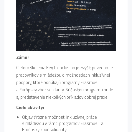
Zámer
Cieľom školenia Key to inclusion je zvýšiť povedomie
pracovníkov s mládežou o možnostiach inkluzívnej
podpory, ktoré ponúkajú programy Erasmus+
a Európsky zbor solidarity. Súčasťou programu bude
aj predstavenie niekoľkých príkladov dobrej praxe.
Ciele aktivity:
Objaviť rôzne možnosti inkluzívnej práce
s mládežou v rámci programov Erasmus+ a
Európsky zbor solidarity