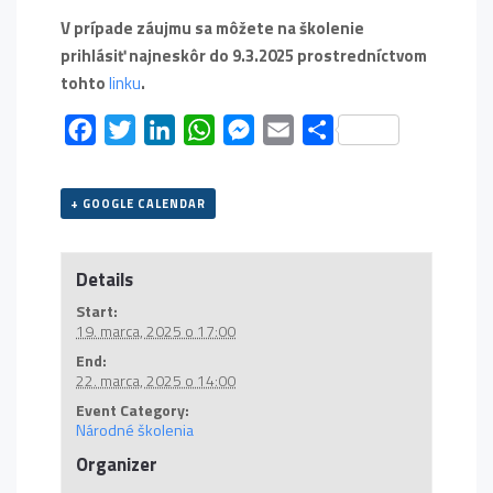
V prípade záujmu sa môžete na školenie
prihlásiť najneskôr do 9.3.2025 prostredníctvom
tohto
linku
.
Facebook
Twitter
LinkedIn
WhatsApp
Messenger
Email
Share
+ GOOGLE CALENDAR
Details
Start:
19. marca, 2025 o 17:00
End:
22. marca, 2025 o 14:00
Event Category:
Národné školenia
Organizer