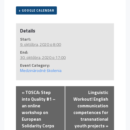
+ GOOGLE CALENDAR
Details
Start:
9. októbra, 2020 o 8:00
End:
30. októbra, 2020 o 17:00
Event Category:
Medzinárodné školenia
«
TOSCA: Step
Linguistic
into Quality #1 –
Workout! English
an online
communication
workshop on
competences for
European
transnational
Solidarity Corps
youth projects
»