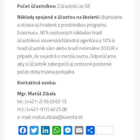
Počet účastníkov:
2 účastníci zo SR
Náklady spojené s účasťou na školení:
Ubytovanie
a strava sú hradené z prostriedkov programu
Erasmus+. 90 % cestovných nákladov hradí
účastníkovi slovenská Národná agentúra a 10 % si
hradí účastník sám alebo hradí minimálne 20 EUR v
prípade, že sa jedná o menšiu sumu. Odporúčame,
aby si účastník zabezpečil aj cestovné poistenie
počas doby trvania podujatia.
Kontaktná osoba:
Mgr. Matúš Zibala
tel.: (+421-2) 59 29 63 13
m.t.: (+421-917) 40 25 08
e-mail: matus.zibala@iuventa.sk
Facebook
Twitter
LinkedIn
WhatsApp
Messenger
Email
Share