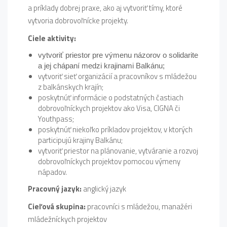
a príklady dobrej praxe, ako aj vytvoriť tímy, ktoré
vytvoria dobrovoľnícke projekty.
Ciele aktivity:
vytvoriť priestor pre výmenu názorov o solidarite
a jej chápaní medzi krajinami Balkánu;
vytvoriť sieť organizácií a pracovníkov s mládežou
z balkánskych krajín;
poskytnúť informácie o podstatných častiach
dobrovoľníckych projektov ako Visa, CIGNA či
Youthpass;
poskytnúť niekoľko príkladov projektov, v ktorých
participujú krajiny Balkánu;
vytvoriť priestor na plánovanie, vytváranie a rozvoj
dobrovoľníckych projektov pomocou výmeny
nápadov.
Pracovný jazyk:
anglický jazyk
Cieľová skupina:
pracovníci s mládežou, manažéri
mládežníckych projektov