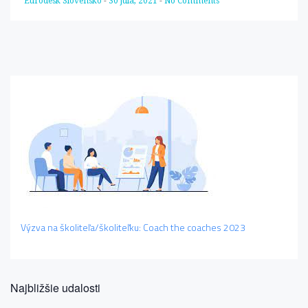
Eurodesk Slovensko
-
30 júla, 2021
-
No Comments
Výzva na školiteľa/školiteľku: Coach the coaches 2023
Najbližšie udalosti