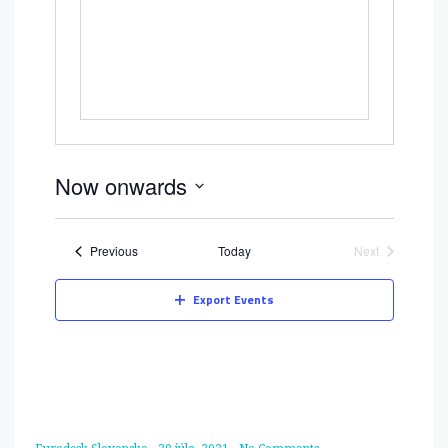
Now onwards
Select
date.
Events
Previous
Today
Next
Events
Export Events