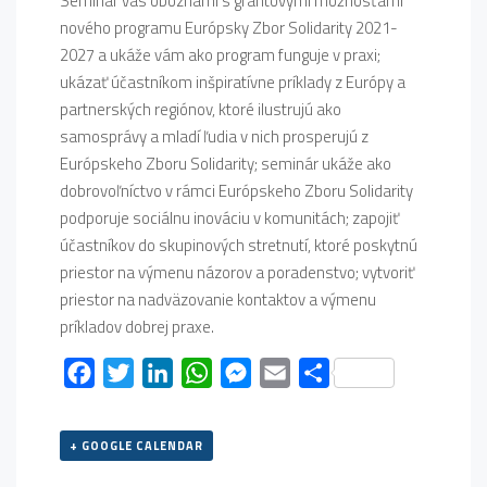
Seminár vás oboznámi s grantovými možnosťami
nového programu Európsky Zbor Solidarity 2021-
2027 a ukáže vám ako program funguje v praxi;
ukázať účastníkom inšpiratívne príklady z Európy a
partnerských regiónov, ktoré ilustrujú ako
samosprávy a mladí ľudia v nich prosperujú z
Európskeho Zboru Solidarity; seminár ukáže ako
dobrovoľníctvo v rámci Európskeho Zboru Solidarity
podporuje sociálnu inováciu v komunitách; zapojiť
účastníkov do skupinových stretnutí, ktoré poskytnú
priestor na výmenu názorov a poradenstvo; vytvoriť
priestor na nadväzovanie kontaktov a výmenu
príkladov dobrej praxe.
Facebook
Twitter
LinkedIn
WhatsApp
Messenger
Email
Share
+ GOOGLE CALENDAR