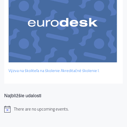
Výzva na školiteľa na školenie Akreditačné školenie I.
Najbližšie udalosti
There are no upcoming events.