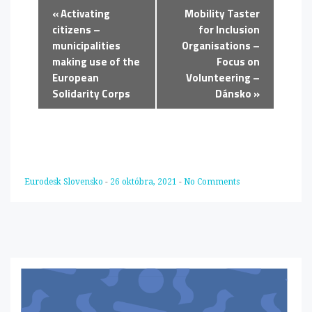
«
Activating
Mobility Taster
citizens –
for Inclusion
municipalities
Organisations –
making use of the
Focus on
European
Volunteering –
Solidarity Corps
Dánsko
»
Eurodesk Slovensko
-
26 októbra, 2021
-
No Comments