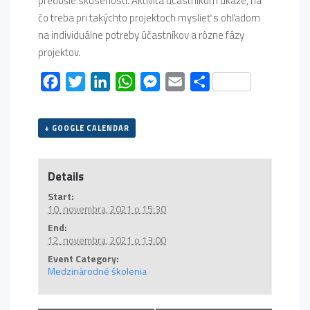
predošlé skúsenosti. Aktivita účastníkom ukáže, na
čo treba pri takýchto projektoch myslieť s ohľadom
na individuálne potreby účastníkov a rôzne fázy
projektov.
Facebook
Twitter
LinkedIn
WhatsApp
Messenger
Email
Share
+ GOOGLE CALENDAR
Details
Start:
10. novembra, 2021 o 15:30
End:
12. novembra, 2021 o 13:00
Event Category:
Medzinárodné školenia