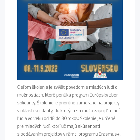
Cieľom školenia je zvýšiť povedomie mladých ľudí o
možnostiach, ktoré ponúka program Európsky zbor
solidarity. Školenie je prioritne zamerané na projekty
v oblasti solidarity, do ktorých sa môžu zapojiť mladí
ľudia vo veku od 18 do 30 rokov. Školenie je určené
pre mladých ľudí, ktorí už majú skúsenosti
s podávaním projektov v rámci programu Erasmus+,