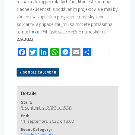
rovnako ako aj pre mladých ľudí, ktorí ešte nemajú
žiadne skúsenosti s podávaním projektov, ale mali by
záujem sa zapojiť do programu Európsky zbor
solidarity. V prípade záujmu sa môžete prihlásiť na
tomto
linku
. Prihlásiť sa je možné najneskôr do
2.9.2022.
Facebook
Twitter
LinkedIn
WhatsApp
Messenger
Email
Share
+ GOOGLE CALENDAR
Details
Start:
8. septembra, 2022 o 16:00
End:
11. septembra, 2022 o 13:00
Event Category:
Národné školenia