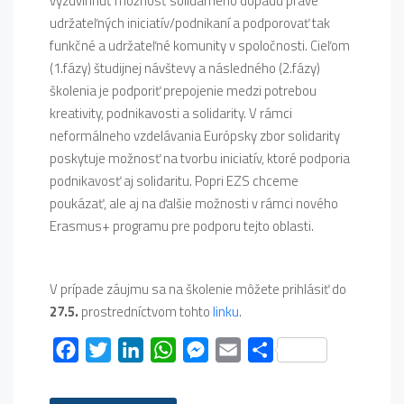
vyzdvihnúť možnosť solidárneho dopadu práve
udržateľných iniciatív/podnikaní a podporovať tak
funkčné a udržateľné komunity v spoločnosti. Cieľom
(1.fázy) študijnej návštevy a následného (2.fázy)
školenia je podporiť prepojenie medzi potrebou
kreativity, podnikavosti a solidarity. V rámci
neformálneho vzdelávania Európsky zbor solidarity
poskytuje možnosť na tvorbu iniciatív, ktoré podporia
podnikavosť aj solidaritu. Popri EZS chceme
poukázať, ale aj na ďalšie možnosti v rámci nového
Erasmus+ programu pre podporu tejto oblasti.
V prípade záujmu sa na školenie môžete prihlásiť do
27.5.
prostredníctvom tohto
linku
.
Facebook
Twitter
LinkedIn
WhatsApp
Messenger
Email
Share