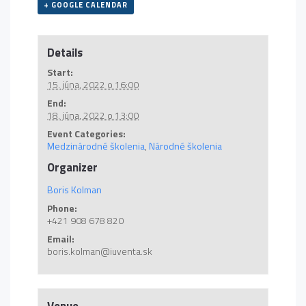
+ GOOGLE CALENDAR
Details
Start:
15. júna, 2022 o 16:00
End:
18. júna, 2022 o 13:00
Event Categories:
Medzinárodné školenia
,
Národné školenia
Organizer
Boris Kolman
Phone:
+421 908 678 820
Email:
boris.kolman@iuventa.sk
Venue