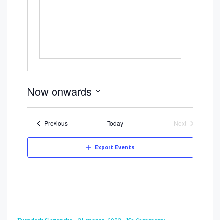
Now onwards
Select
date.
Events
Previous
Today
Next
Events
Export Events