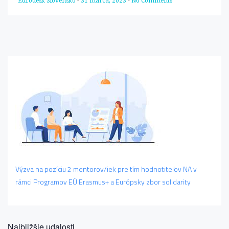
Eurodesk Slovensko
-
31 marca, 2023
-
No Comments
Výzva na pozíciu 2 mentorov/iek pre tím hodnotiteľov NA v
rámci Programov EÚ Erasmus+ a Európsky zbor solidarity
Najbližšie udalosti