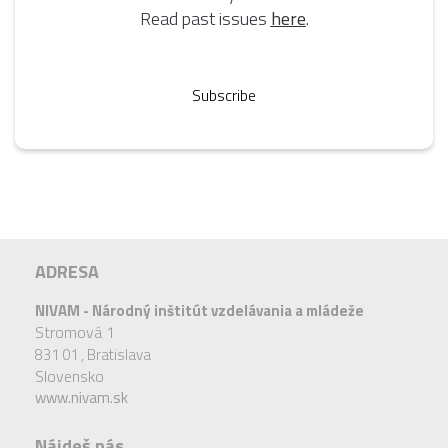
Read past issues
here
.
Subscribe
ADRESA
NIVAM - Národný inštitút vzdelávania a mládeže
Stromová 1
831 01 ,
Bratislava
Slovensko
www.nivam.sk
Nájdeš nás