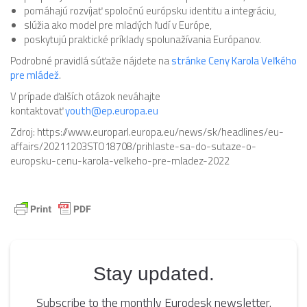
pomáhajú rozvíjať spoločnú európsku identitu a integráciu,
slúžia ako model pre mladých ľudí v Európe,
poskytujú praktické príklady spolunažívania Európanov.
Podrobné pravidlá súťaže nájdete na
stránke Ceny Karola Veľkého
pre mládež
.
V prípade ďalších otázok neváhajte
kontaktovať
youth@ep.europa.eu
Zdroj: https://www.europarl.europa.eu/news/sk/headlines/eu-
affairs/20211203STO18708/prihlaste-sa-do-sutaze-o-
europsku-cenu-karola-velkeho-pre-mladez-2022
Stay updated.
Subscribe to the monthly Eurodesk newsletter.