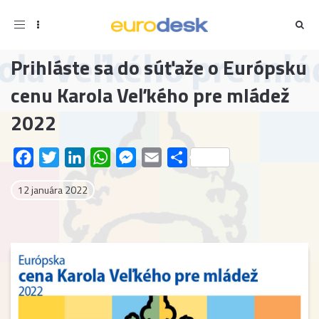
Toggle
navigation
Prihláste sa do súťaže o Európsku
cenu Karola Veľkého pre mládež
2022
Facebook
Twitter
LinkedIn
WhatsApp
Messenger
Email
Share
12 januára 2022