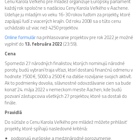
Cenu Karola Veľkého pre mládež organizuje Európsky parlament
každý rok spoločne s nadáciou Ceny Karola Veľkého v Aachene.
Udeľuje ju mladým vo veku 16-30 rokov ľuďom za projekty, ktoré
zapájajú ľudí z viacerých krajín. Od roku 2008 sa o túto cenu
uchádzalo už viac než 4250 projektov.
Online formulár
na prihlasovanie projektov pre rok 2022 je možné
vyplniť do
13. februára 2022
(23:59).
Cena
Spomedzi 27 národných finalistov, ktorých nominujú národné
poroty, budú vybraní traja víťazi, ktorí dostanú finančnú odmenu v
hodnote 7500 €, 5000 a 2500 € na ďalšie rozvíjanie svojich aktivít.
Ak to podmienky dovolia, slávnostné odovzdávanie cien sa bude
konať 24. mája 2022 v nemeckom meste Aachen, kde budú
pozvaní zástupcovia všetkých 27 projektov, ktoré sa dostali do
finále.
Pravidlá
Do súťaže o Cenu Karola Veľkého pre mládež môžete prihlásiť
projekty, ktoré spĺňajú nasledovné kritériá:
podporujú európske a medzinárodné porozumenie,