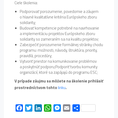
Ciele školenia:
Podporovať porozumenie, povedomie a záujem
o hlavné kvalitatívne kritéria Európskeho zboru
solidarity;
Budovať kompetencie potrebné na navrhovanie
a implementáciu projektov Európskeho zboru
solidarity so zameraním sa na kvalitu projektov;
Zabezpečiť porozumenie formálnej stránky chodu
programu: možnosti, návody, štruktúra, priority,
pravidlá, procedúry;
Vytvoriť priestor na komunikovanie problémov
a poskytnúť podporu;Podporiť tvorbu komunity
organizácií, ktoré sa zapájajú do programu ESC;
V prípade záujmu sa môžete na školenie prihlásiť
prostredníctvom tohto
linku
.
Facebook
Twitter
LinkedIn
WhatsApp
Messenger
Email
Share