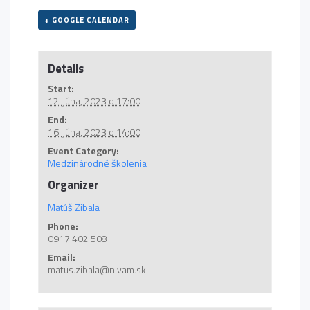
+ GOOGLE CALENDAR
Details
Start:
12. júna, 2023 o 17:00
End:
16. júna, 2023 o 14:00
Event Category:
Medzinárodné školenia
Organizer
Matúš Zibala
Phone:
0917 402 508
Email:
matus.zibala@nivam.sk