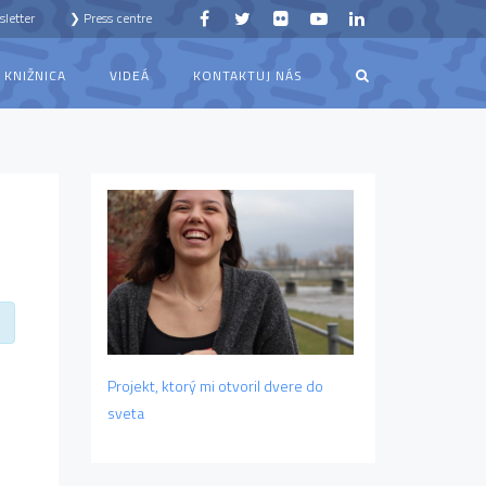
letter
❯ Press centre
KNIŽNICA
VIDEÁ
KONTAKTUJ NÁS
Projekt, ktorý mi otvoril dvere do
sveta