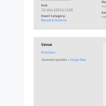
Ph
End:
+4
10. júna, 2023 o 13:00
Em
Event Category:
na
Národné školenia
Venue
Bratislava
Slovenská republika
+ Google Map