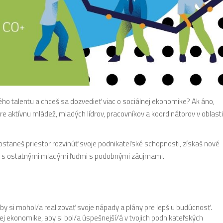
ého talentu a chceš sa dozvedieť viac o sociálnej ekonomike? Ak áno,
e aktívnu mládež, mladých lídrov, pracovníkov a koordinátorov v oblasti
dostaneš priestor rozvinúť svoje podnikateľské schopnosti, získaš nové
a s ostatnými mladými ľuďmi s podobnými záujmami.
by si mohol/a realizovať svoje nápady a plány pre lepšiu budúcnosť.
nej ekonomike, aby si bol/a úspešnejší/á v tvojich podnikateľských