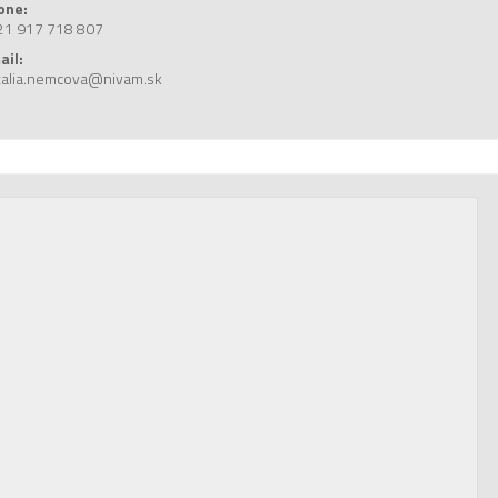
one:
21 917 718 807
ail:
talia.nemcova@nivam.sk