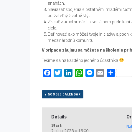
snahách.
Naviazať spojenia s ostatnými mladými ľuďmi,
udržateľný životný štýl.
Získať viac informácií o sociálnom podnikaní 
ciele.
Definovať, ako môžeš tvoje iniciatívy a podni
medzinárodnú komunitu.
V prípade záujmu sa môžete na školenie pri
Tešíme sa na každého jedného účastníka
Facebook
Twitter
LinkedIn
WhatsApp
Messenger
Email
Share
+ GOOGLE CALENDAR
Details
Or
Start:
Na
7. júna, 2023 o 16:00