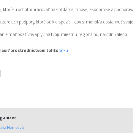
 ktorí sú ochotní pracovať na solidárnej trhovej ekonomike a podporov
a zdrojoch podpory, ktoré sú k dispozícii, aby si mohol/a dosiahnuť svoj
kanie mať pozitívny vplyv na tvoju miestnu, regionálnu, národnú alebo
hlásiť prostredníctvom tohto
linku
ganizer
tália Nemcová