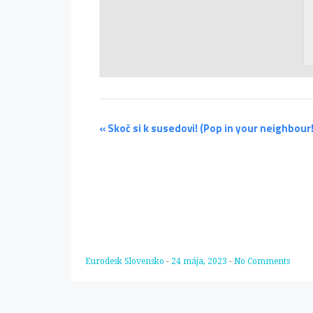
«
Skoč si k susedovi! (Pop in your neighbour!
Eurodesk Slovensko
-
24 mája, 2023
-
No Comments