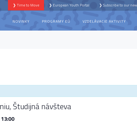
❯ Time to Move
❯ European Youth Portal
❯ Subscribe to our news
S
NOVINKY
PROGRAMY EÚ
VZDELÁVACIE AKTIVITY
niu, Študijná návšteva
 13:00